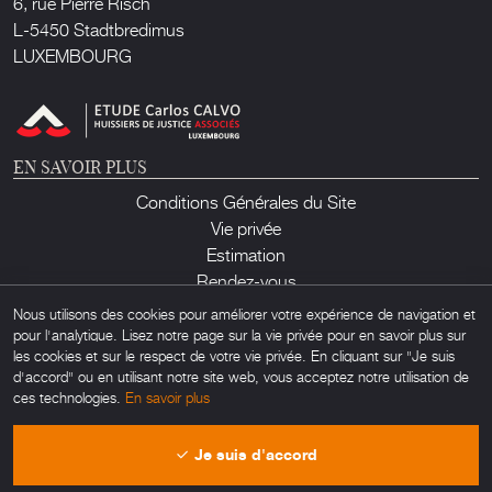
6, rue Pierre Risch
L-5450 Stadtbredimus
LUXEMBOURG
EN SAVOIR PLUS
Conditions Générales du Site
Vie privée
Estimation
Rendez-vous
Contact
Nous utilisons des cookies pour améliorer votre expérience de navigation et
pour l'analytique. Lisez notre page sur la vie privée pour en savoir plus sur
les cookies et sur le respect de votre vie privée. En cliquant sur "Je suis
d'accord" ou en utilisant notre site web, vous acceptez notre utilisation de
ces technologies.
En savoir plus
Lux Auction ©2026. Tous droits réservés. Toute utilisation non autorisée de
Je suis d'accord
matériel trouvé sur ce site est interdite. Powered by
Obamo
.