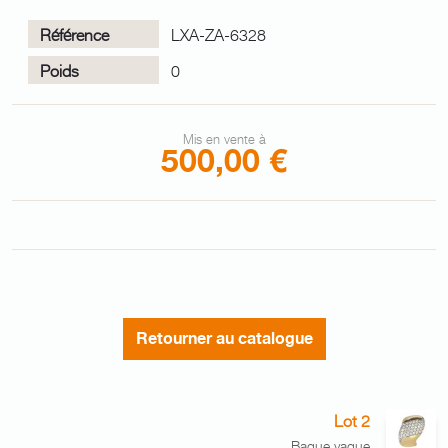
Référence
LXA-ZA-6328
Poids
0
Mis en vente à
500,00 €
Retourner au catalogue
Lot 2
Bague vague