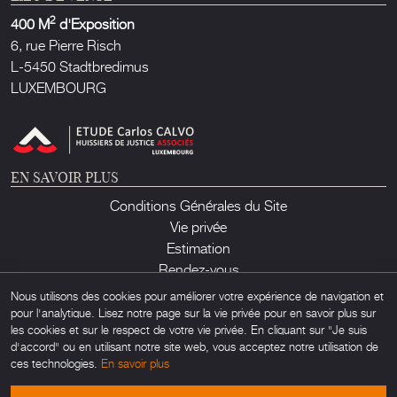
2
400 M
d'Exposition
6, rue Pierre Risch
L-5450 Stadtbredimus
LUXEMBOURG
EN SAVOIR PLUS
Conditions Générales du Site
Vie privée
Estimation
Rendez-vous
Contact
Nous utilisons des cookies pour améliorer votre expérience de navigation et
pour l'analytique. Lisez notre page sur la vie privée pour en savoir plus sur
les cookies et sur le respect de votre vie privée. En cliquant sur "Je suis
d'accord" ou en utilisant notre site web, vous acceptez notre utilisation de
ces technologies.
En savoir plus
Lux Auction ©2026. Tous droits réservés. Toute utilisation non autorisée de