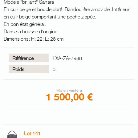
Modele "brillant" Sahara
En cuir beige et boucle doré. Bandoulière amovible. Intérieur
en cuir beige comportant une poche zippée.
En bon état général.
Dans sa housse d'origine
Dimensions: H: 22; L: 28 cm
Référence
LXA-ZA-7988
Poids
0
Mis en vente à
1 500,00 €
Lot 141