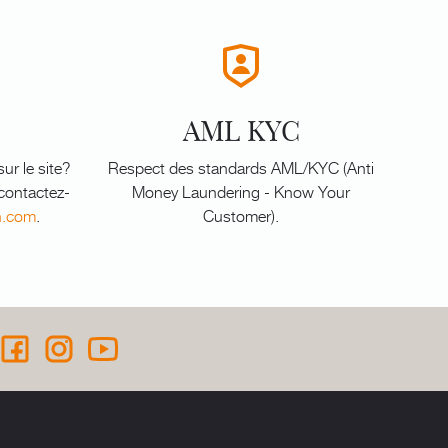
AML KYC
ur le site?
Respect des standards AML/KYC (Anti
 contactez-
Money Laundering - Know Your
n.com
.
Customer).