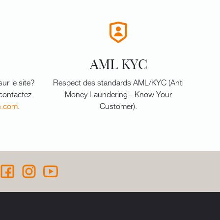
AML KYC
ur le site?
Respect des standards AML/KYC (Anti
 contactez-
Money Laundering - Know Your
n.com
.
Customer).