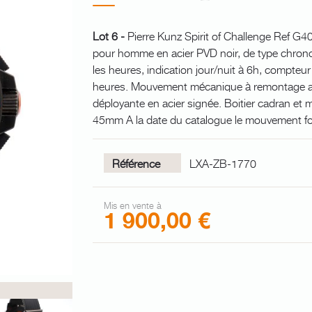
Lot 6 -
Pierre Kunz Spirit of Challenge Ref G4
pour homme en acier PVD noir, de type chrono
les heures, indication jour/nuit à 6h, compteu
heures. Mouvement mécanique à remontage au
déployante en acier signée. Boitier cadran et
45mm A la date du catalogue le mouvement fon
Référence
LXA-ZB-1770
Mis en vente à
1 900,00 €