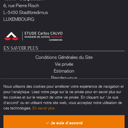
6, rue Pierre Risch
L-5450 Stadtbredimus
LUXEMBOURG
EN SAVOIR PLUS
Conditions Générales du Site
Vie privée
Estimation
Rendez-vous
Contact
Nous utilisons des cookies pour améliorer votre expérience de navigation et
pour l'analytique. Lisez notre page sur la vie privée pour en savoir plus sur
les cookies et sur le respect de votre vie privée. En cliquant sur "Je suis
d'accord" ou en utilisant notre site web, vous acceptez notre utilisation de
ces technologies.
En savoir plus
Lux Auction ©2026. Tous droits réservés. Toute utilisation non autorisée de
Je suis d'accord
matériel trouvé sur ce site est interdite. Powered by
Obamo
.