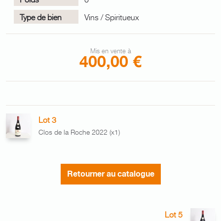
Type de bien
Vins / Spiritueux
Mis en vente à
400,00 €
Lot 3
Clos de la Roche 2022 (x1)
Retourner au catalogue
Lot 5