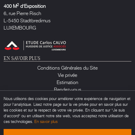
2
400 M
d'Exposition
6, rue Pierre Risch
L-5450 Stadtbredimus
LUXEMBOURG
EN SAVOIR PLUS
Conditions Générales du Site
Vie privée
Estimation
Rendez-vous
Contact
Nous utilisons des cookies pour améliorer votre expérience de navigation et
pour l'analytique. Lisez notre page sur la vie privée pour en savoir plus sur
les cookies et sur le respect de votre vie privée. En cliquant sur "Je suis
d'accord" ou en utilisant notre site web, vous acceptez notre utilisation de
ces technologies.
En savoir plus
Lux Auction ©2026. Tous droits réservés. Toute utilisation non autorisée de