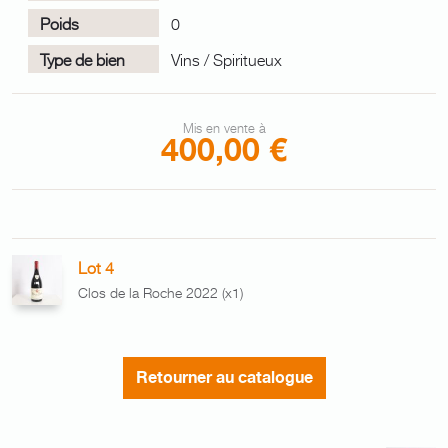
Poids
0
Type de bien
Vins / Spiritueux
Mis en vente à
400,00 €
Lot 4
Clos de la Roche 2022 (x1)
Retourner au catalogue